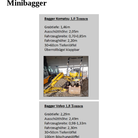
Minibagger